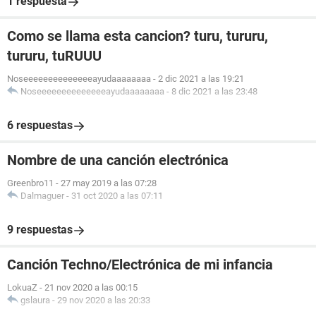
1 respuesta
Como se llama esta cancion? turu, tururu,
tururu, tuRUUU
Noseeeeeeeeeeeeeeayudaaaaaaaa
-
2 dic 2021 a las 19:21
Noseeeeeeeeeeeeeeayudaaaaaaaa
-
8 dic 2021 a las 23:48
6 respuestas
Nombre de una canción electrónica
Greenbro11
-
27 may 2019 a las 07:28
Dalmaguer
-
31 oct 2020 a las 07:11
9 respuestas
Canción Techno/Electrónica de mi infancia
LokuaZ
-
21 nov 2020 a las 00:15
gslaura
-
29 nov 2020 a las 20:33