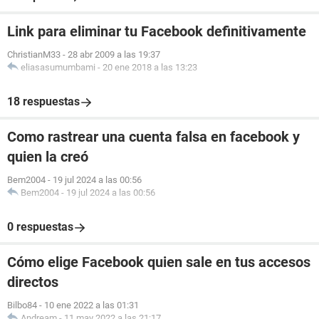
Link para eliminar tu Facebook definitivamente
ChristianM33
-
28 abr 2009 a las 19:37
eliasasumumbami
-
20 ene 2018 a las 13:23
18 respuestas
Como rastrear una cuenta falsa en facebook y
quien la creó
Bem2004
-
19 jul 2024 a las 00:56
Bem2004
-
19 jul 2024 a las 00:56
0 respuestas
Cómo elige Facebook quien sale en tus accesos
directos
Bilbo84
-
10 ene 2022 a las 01:31
Andream
-
11 may 2022 a las 21:17