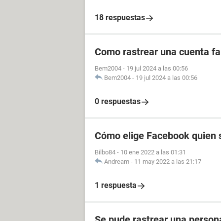
18 respuestas
Como rastrear una cuenta fal
Bem2004
-
19 jul 2024 a las 00:56
Bem2004
-
19 jul 2024 a las 00:56
0 respuestas
Cómo elige Facebook quien s
Bilbo84
-
10 ene 2022 a las 01:31
Andream
-
11 may 2022 a las 21:17
1 respuesta
Se pude rastrear una perso