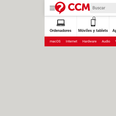
Ordenadores
Móviles y tablets
Ap
macOS
Internet
Hardware
Audio