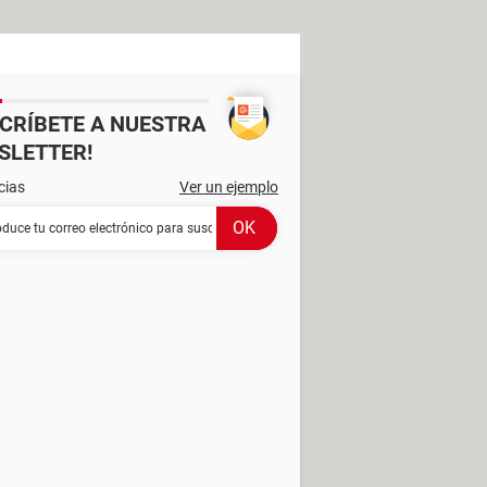
SCRÍBETE A NUESTRA
SLETTER!
cias
Ver un ejemplo