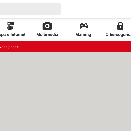
ps e Internet
Multimedia
Gaming
Cibersegurid
Videojuegos