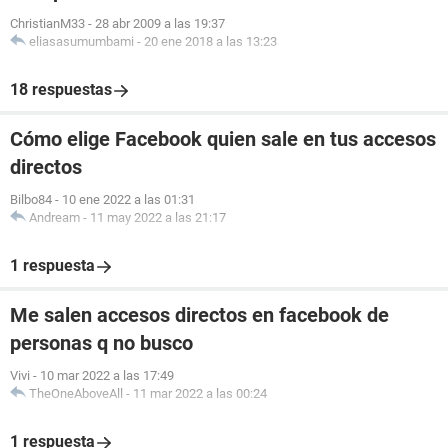
ChristianM33
-
28 abr 2009 a las 19:37
eliasasumumbami
-
20 ene 2018 a las 13:23
18 respuestas
Cómo elige Facebook quien sale en tus accesos
directos
Bilbo84
-
10 ene 2022 a las 01:31
Andream
-
11 may 2022 a las 21:17
1 respuesta
Me salen accesos directos en facebook de
personas q no busco
Vivi
-
10 mar 2022 a las 17:49
TheOneAboveAll
-
11 mar 2022 a las 00:24
1 respuesta