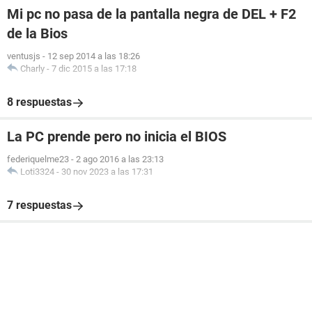
Mi pc no pasa de la pantalla negra de DEL + F2
de la Bios
ventusjs
-
12 sep 2014 a las 18:26
Charly
-
7 dic 2015 a las 17:18
8 respuestas
La PC prende pero no inicia el BIOS
federiquelme23
-
2 ago 2016 a las 23:13
Loti3324
-
30 nov 2023 a las 17:31
7 respuestas