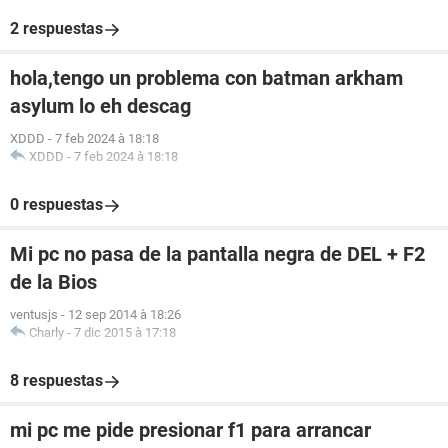
2 respuestas
hola,tengo un problema con batman arkham
asylum lo eh descag
XDDD
-
7 feb 2024 à 18:18
XDDD
-
7 feb 2024 à 18:18
0 respuestas
Mi pc no pasa de la pantalla negra de DEL + F2
de la Bios
ventusjs
-
12 sep 2014 à 18:26
Charly
-
7 dic 2015 à 17:18
8 respuestas
mi pc me pide presionar f1 para arrancar