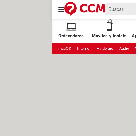
Ordenadores
Móviles y tablets
Ap
macOS
Internet
Hardware
Audio