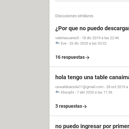
Discusiones similares
¿Por que no puedo descargar
valeriasuarez5
-
18 dic 2019 a las 22:46
Eve
-
26 dic 2020 a las 03:32
16 respuestas
hola tengo una table canaim
oswaldoarzola11@gmail.com
-
28 oct 2019 a
Kbsophi
-
7 abr 2020 a las 11:36
3 respuestas
no puedo ingresar por primer