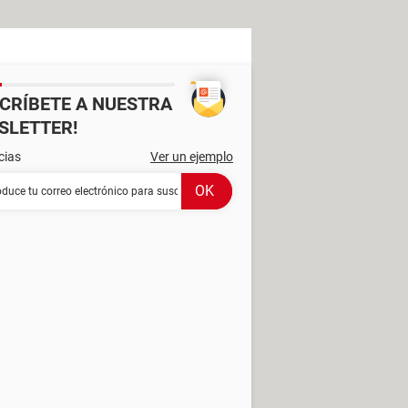
SCRÍBETE A NUESTRA
SLETTER!
cias
Ver un ejemplo