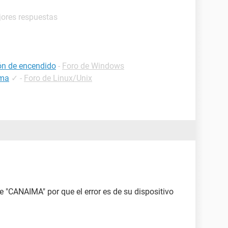
jores respuestas
ón de encendido
-
Foro de Windows
ima
✓
-
Foro de Linux/Unix
e "CANAIMA" por que el error es de su dispositivo