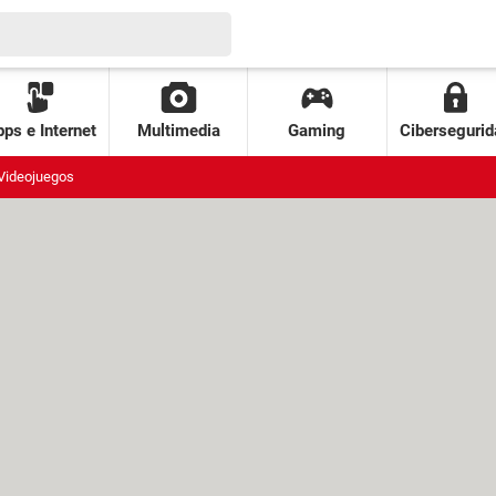
ps e Internet
Multimedia
Gaming
Cibersegurid
Videojuegos