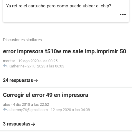
Ya retire el cartucho pero como puedo ubicar el chip?
Discusiones similares
error impresora t510w me sale imp.imprimir 50
maritza
-
19 ago 2020 a las 00:25
Katherine
-
27 jul 2023 a las 06:03
24 respuestas
Corregir el error 49 en impresora
aloo
-
4 dic 2018 a las 22:52
alberony76@gmail.com
-
12 sep 2020 a las 04:08
3 respuestas