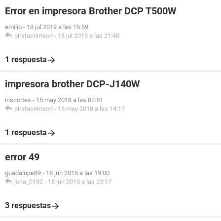
Error en impresora Brother DCP T500W
emilio
-
18 jul 2019 a las 15:59
piratacrimson
-
18 jul 2019 a las 21:40
1 respuesta
impresora brother DCP-J140W
iriscortes
-
15 may 2018 a las 07:51
piratacrimson
-
15 may 2018 a las 14:17
1 respuesta
error 49
guadalupe89
-
18 jun 2015 a las 19:00
jona_0192
-
18 jun 2015 a las 23:17
3 respuestas