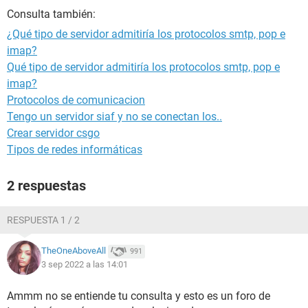
Consulta también:
¿Qué tipo de servidor admitiría los protocolos smtp, pop e
imap?
Qué tipo de servidor admitiría los protocolos smtp, pop e
imap?
Protocolos de comunicacion
Tengo un servidor siaf y no se conectan los..
Crear servidor csgo
Tipos de redes informáticas
2 respuestas
RESPUESTA 1 / 2
TheOneAboveAll
991
3 sep 2022 a las 14:01
Ammm no se entiende tu consulta y esto es un foro de