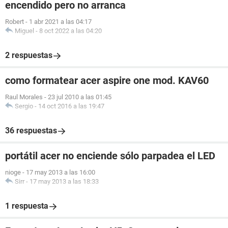
encendido pero no arranca
Robert
-
1 abr 2021 a las 04:17
Miguel
-
8 oct 2022 a las 04:20
2 respuestas
como formatear acer aspire one mod. KAV60
Raul Morales
-
23 jul 2010 a las 01:45
Sergio
-
14 oct 2016 a las 19:47
36 respuestas
portátil acer no enciende sólo parpadea el LED
nioge
-
17 may 2013 a las 16:00
Sirr
-
17 may 2013 a las 18:33
1 respuesta