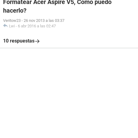
Formatear Acer Aspire V5, Como puedo
hacerlo?
Veritow23
-
26 nov 2013 a las 03:37
Lwi
-
6 abr 2016 a las 02:47
10 respuestas