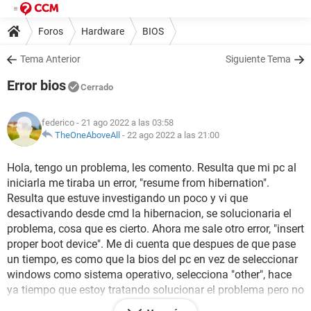
Foros
Hardware
BIOS
Tema Anterior
Siguiente Tema
Error bios
Cerrado
federico
- 21 ago 2022 a las 03:58
TheOneAboveAll
-
22 ago 2022 a las 21:00
Hola, tengo un problema, les comento. Resulta que mi pc al
iniciarla me tiraba un error, "resume from hibernation".
Resulta que estuve investigando un poco y vi que
desactivando desde cmd la hibernacion, se solucionaria el
problema, cosa que es cierto. Ahora me sale otro error, "insert
proper boot device". Me di cuenta que despues de que pase
un tiempo, es como que la bios del pc en vez de seleccionar
windows como sistema operativo, selecciona "other", hace
ya tiempo que estoy tratando solucionar el problema pero no
puedo, siempre es lo mismo. El disco duro anda bien porque