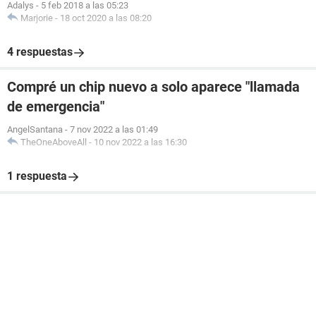
Adalys
-
5 feb 2018 a las 05:23
Marjorie
-
18 oct 2020 a las 08:20
4 respuestas
Compré un chip nuevo a solo aparece "llamada
de emergencia"
AngelSantana
-
7 nov 2022 a las 01:49
TheOneAboveAll
-
10 nov 2022 a las 16:30
1 respuesta