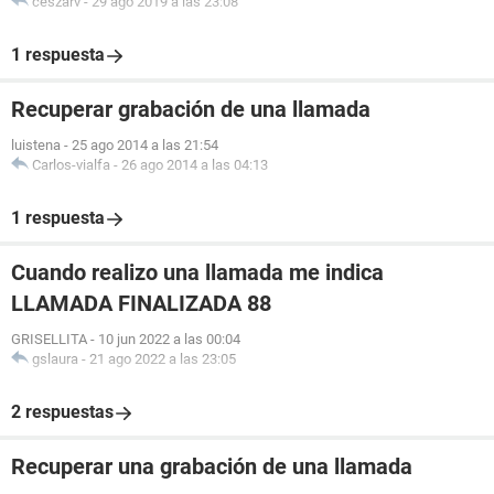
ceszarv
-
29 ago 2019 a las 23:08
1 respuesta
Recuperar grabación de una llamada
luistena
-
25 ago 2014 a las 21:54
Carlos-vialfa
-
26 ago 2014 a las 04:13
1 respuesta
Cuando realizo una llamada me indica
LLAMADA FINALIZADA 88
GRISELLITA
-
10 jun 2022 a las 00:04
gslaura
-
21 ago 2022 a las 23:05
2 respuestas
Recuperar una grabación de una llamada