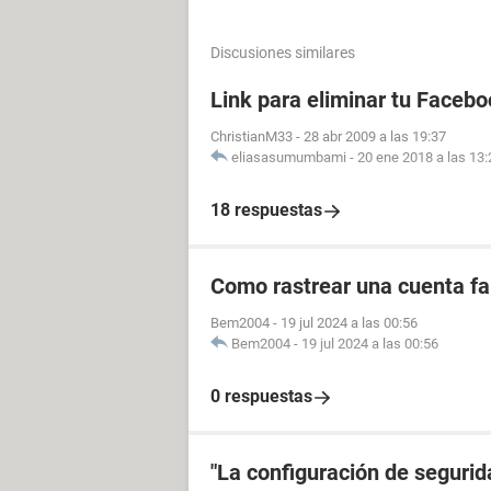
Discusiones similares
Link para eliminar tu Facebo
ChristianM33
-
28 abr 2009 a las 19:37
eliasasumumbami
-
20 ene 2018 a las 13:
18 respuestas
Como rastrear una cuenta fal
Bem2004
-
19 jul 2024 a las 00:56
Bem2004
-
19 jul 2024 a las 00:56
0 respuestas
"La configuración de segurida