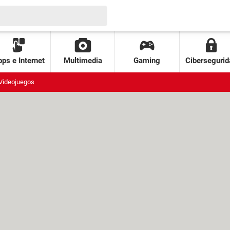
ps e Internet
Multimedia
Gaming
Cibersegurid
Videojuegos