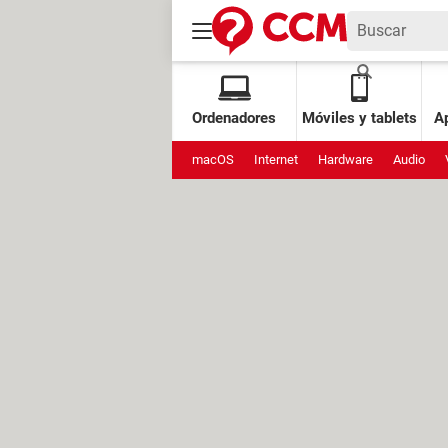
Ordenadores
Móviles y tablets
Ap
macOS
Internet
Hardware
Audio