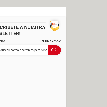
SCRÍBETE A NUESTRA
SLETTER!
cias
Ver un ejemplo