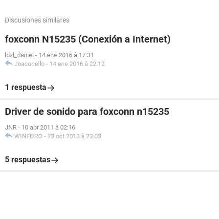
Discusiones similares
foxconn N15235 (Conexión a Internet)
ldzl_daniel
-
14 ene 2016 à 17:31
Joacocello
-
14 ene 2016 à 22:12
1 respuesta
Driver de sonido para foxconn n15235
JNR
-
10 abr 2011 à 02:16
WINEDRO
-
23 oct 2013 à 23:03
5 respuestas