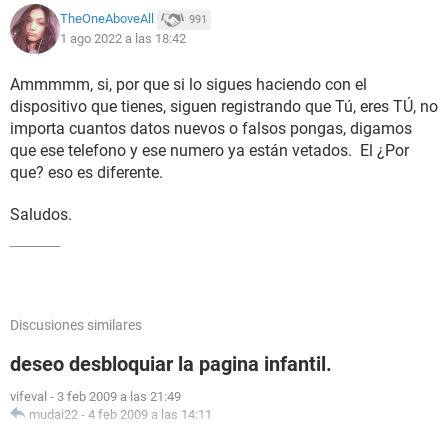
TheOneAboveAll
991
1 ago 2022 a las 18:42
Ammmmm, si, por que si lo sigues haciendo con el
dispositivo que tienes, siguen registrando que Tú, eres TÚ, no
importa cuantos datos nuevos o falsos pongas, digamos
que ese telefono y ese numero ya están vetados. El ¿Por
que? eso es diferente.
Saludos.
Discusiones similares
deseo desbloquiar la pagina infantil.
vifeval
-
3 feb 2009 a las 21:49
mudai22
-
4 feb 2009 a las 14:11