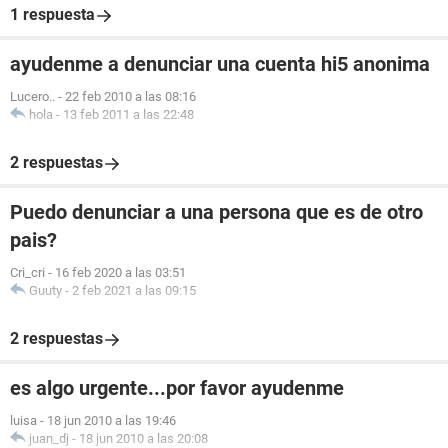
1 respuesta
ayudenme a denunciar una cuenta hi5 anonima
Lucero..
-
22 feb 2010 a las 08:16
hola
-
13 feb 2011 a las 22:48
2 respuestas
Puedo denunciar a una persona que es de otro
pais?
Cri_cri
-
16 feb 2020 a las 03:51
Guuty
-
2 feb 2021 a las 09:15
2 respuestas
es algo urgente...por favor ayudenme
luisa
-
18 jun 2010 a las 19:46
juan_dj
-
18 jun 2010 a las 20:08