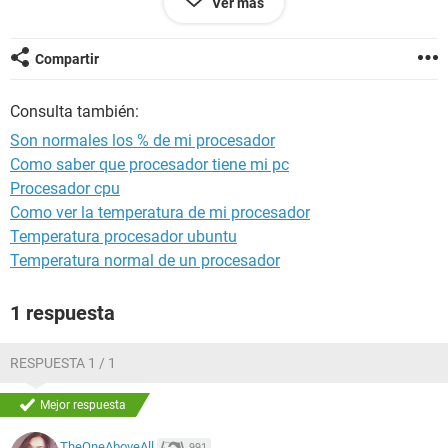
Ver más
msi afterburner y me arrojo estos % que me parece q no son
normales, de 100% baja a 0% 10% 30% y asi inestable, deja
un video corto del test.
Compartir
https://www.youtube.com/shorts/WgJZLyt4KpY?
Consulta también:
feature=share&cbrd=1&ucbcb=1
Son normales los % de mi procesador
Cualquier respuesta o solución sera de mucha ayuda
Como saber que procesador tiene mi pc
gracias.
Procesador cpu
Como ver la temperatura de mi procesador
Temperatura procesador ubuntu
Temperatura normal de un procesador
1 respuesta
RESPUESTA 1 / 1
Mejor respuesta
TheOneAboveAll
991