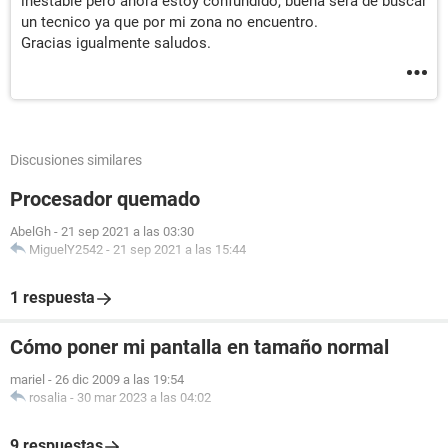
inestable pero ahora estoy confundido, buena sera de buscar
un tecnico ya que por mi zona no encuentro.
Gracias igualmente saludos.
Discusiones similares
Procesador quemado
AbelGh
-
21 sep 2021 a las 03:30
MiguelY2542
-
21 sep 2021 a las 15:44
1 respuesta
Cómo poner mi pantalla en tamaño normal
mariel
-
26 dic 2009 a las 19:54
rosalia
-
30 mar 2023 a las 04:02
9 respuestas