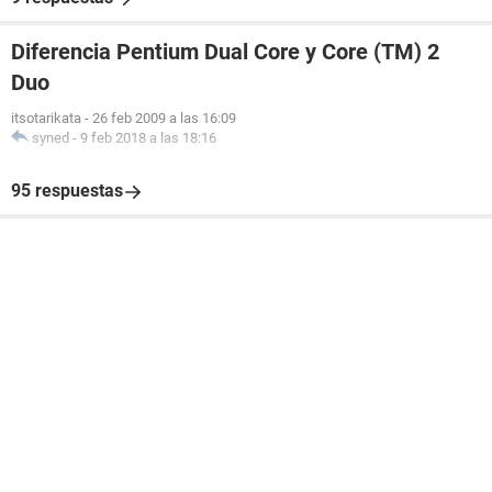
Diferencia Pentium Dual Core y Core (TM) 2
Duo
itsotarikata
-
26 feb 2009 a las 16:09
syned
-
9 feb 2018 a las 18:16
95 respuestas