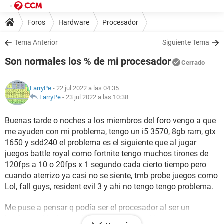
Foros
Hardware
Procesador
Tema Anterior
Siguiente Tema
Son normales los % de mi procesador
Cerrado
LarryPe
- 22 jul 2022 a las 04:35
LarryPe
-
23 jul 2022 a las 10:38
Buenas tarde o noches a los miembros del foro vengo a que
me ayuden con mi problema, tengo un i5 3570, 8gb ram, gtx
1650 y sdd240 el problema es el siguiente que al jugar
juegos battle royal como fortnite tengo muchos tirones de
120fps a 10 o 20fps x 1 segundo cada cierto tiempo pero
cuando aterrizo ya casi no se siente, tmb probe juegos como
Lol, fall guys, resident evil 3 y ahi no tengo tengo problema.
Me puse a pensar q podía ser el procesador al ser un
battle.royal le demanda mucho trabajo e hice un test con