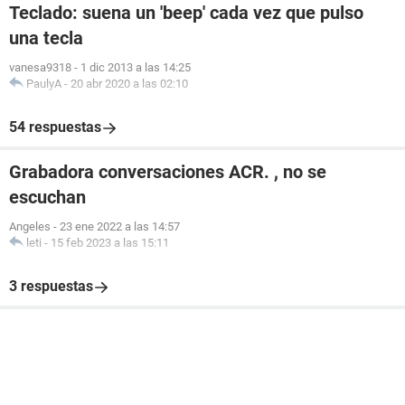
Teclado: suena un 'beep' cada vez que pulso
una tecla
vanesa9318
-
1 dic 2013 a las 14:25
PaulyA
-
20 abr 2020 a las 02:10
54 respuestas
Grabadora conversaciones ACR. , no se
escuchan
Angeles
-
23 ene 2022 a las 14:57
leti
-
15 feb 2023 a las 15:11
3 respuestas