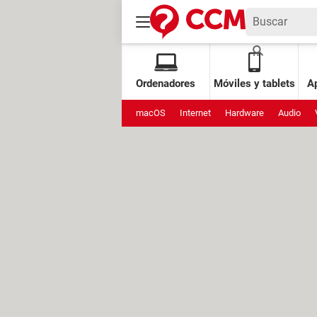
Ordenadores
Móviles y tablets
Ap
macOS
Internet
Hardware
Audio