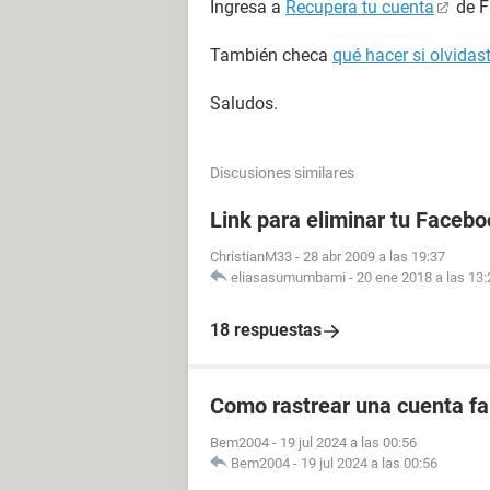
Ingresa a
Recupera tu cuenta
de F
También checa
qué hacer si olvida
Saludos.
Discusiones similares
Link para eliminar tu Facebo
ChristianM33
-
28 abr 2009 a las 19:37
eliasasumumbami
-
20 ene 2018 a las 13:
18 respuestas
Como rastrear una cuenta fal
Bem2004
-
19 jul 2024 a las 00:56
Bem2004
-
19 jul 2024 a las 00:56