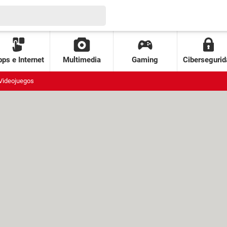
ps e Internet
Multimedia
Gaming
Cibersegurid
Videojuegos