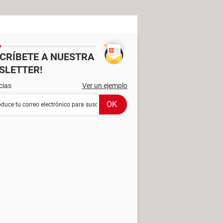
SCRÍBETE A NUESTRA
SLETTER!
cias
Ver un ejemplo