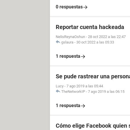
0 respuestas
Reportar cuenta hackeada
NelisReynaOshun
-
28 oct 2022 a las 22:47
gslaura
-
30 oct 2022 a las 05:33
1 respuesta
Se pude rastrear una perso
Lucy
-
7 ago 2019 a las 05:44
TheNetworkIP
-
7 ago 2019 a las 06:15
1 respuesta
Cómo elige Facebook quien s