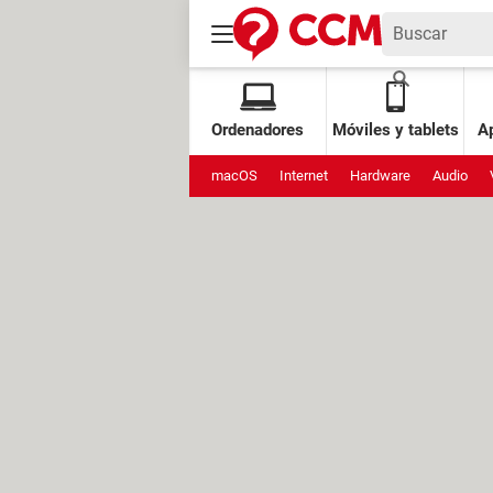
Ordenadores
Móviles y tablets
Ap
macOS
Internet
Hardware
Audio