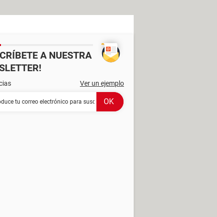
SCRÍBETE A NUESTRA
SLETTER!
cias
Ver un ejemplo