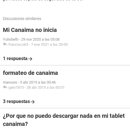
Discusiones similares
Mi Canaima no inicia
Yulisbeth
-
29 nov 2020 a las 05:08
francisco63
-
7 ene 2021 a las 20:09
1 respuesta
formateo de canaima
manusio
-
5 abr 2015 a las 00:46
gato1810
-
28 abr 2015 a las 00:07
3 respuestas
¿Por que no puedo descargar nada en mi tablet
canaima?