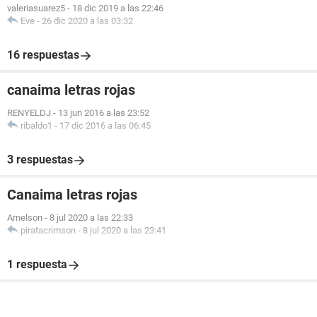
valeriasuarez5
-
18 dic 2019 a las 22:46
Eve
-
26 dic 2020 a las 03:32
16 respuestas
canaima letras rojas
RENYELDJ
-
13 jun 2016 a las 23:52
ribaldo1
-
17 dic 2016 a las 06:45
3 respuestas
Canaima letras rojas
Arnelson
-
8 jul 2020 a las 22:33
piratacrimson
-
8 jul 2020 a las 23:41
1 respuesta