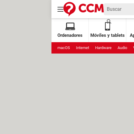
Ordenadores
Móviles y tablets
Ap
macOS
Internet
Hardware
Audio