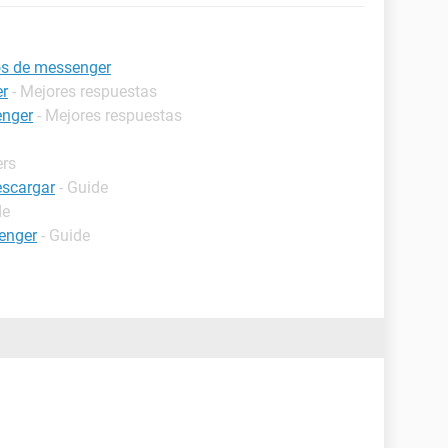
os de messenger
r
- Mejores respuestas
enger
- Mejores respuestas
ers
escargar
- Guide
de
enger
- Guide