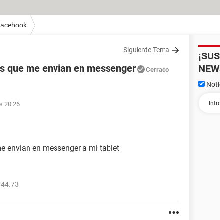
Facebook
Siguiente Tema
¡SU
os que me envian en messenger
NEW
Cerrado
Noti
as 20:26
e envian en messenger a mi tablet
844.73