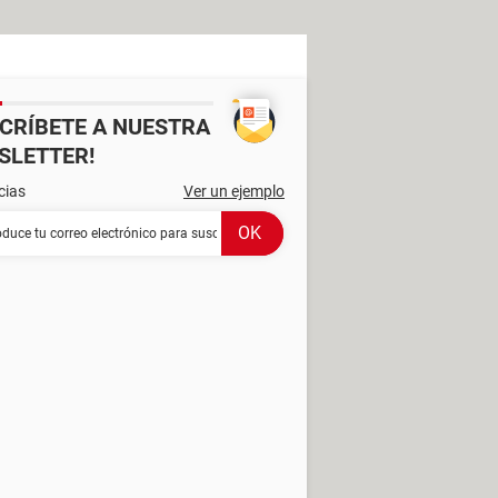
SCRÍBETE A NUESTRA
SLETTER!
cias
Ver un ejemplo