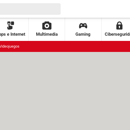
ps e Internet
Multimedia
Gaming
Cibersegurid
Videojuegos