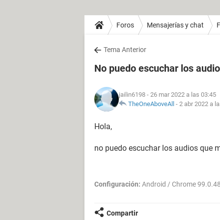
Foros
Mensajerías y chat
Tema Anterior
No puedo escuchar los audi
jailin6198
- 26 mar 2022 a las 03:45
TheOneAboveAll
-
2 abr 2022 a l
Hola,
no puedo escuchar los audios que m
Configuración:
Android / Chrome 99.0.4
Compartir