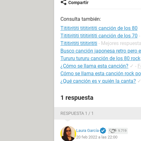
Compartir
Consulta también:
Tititirititi tititirititi canción de los 80
Tititirititi tititirititi canción de los 70
Tititirititi tititirititi
- Mejores respuest
Busco canción japonesa retro pero en
Tururu tururu canción de los 80 rock
¿Cómo se llama esta canción?
✓
-
F
Cómo se llama esta canción rock p
¿Qué canción es y quién la canta?
1 respuesta
RESPUESTA 1 / 1
Laura García
9.719
20 feb 2022 a las 22:00