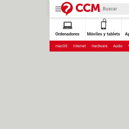
Ordenadores
Móviles y tablets
Ap
macOS
Internet
Hardware
Audio