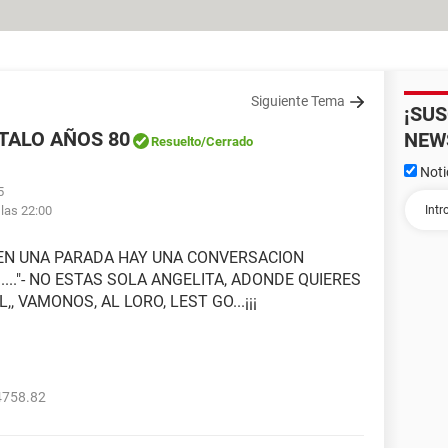
Siguiente Tema
¡SU
TALO AÑOS 80
NEW
Resuelto
/Cerrado
Noti
5
 las 22:00
0 EN UNA PARADA HAY UNA CONVERSACION
...."- NO ESTAS SOLA ANGELITA, ADONDE QUIERES
 VAMONOS, AL LORO, LEST GO...¡¡¡
4758.82