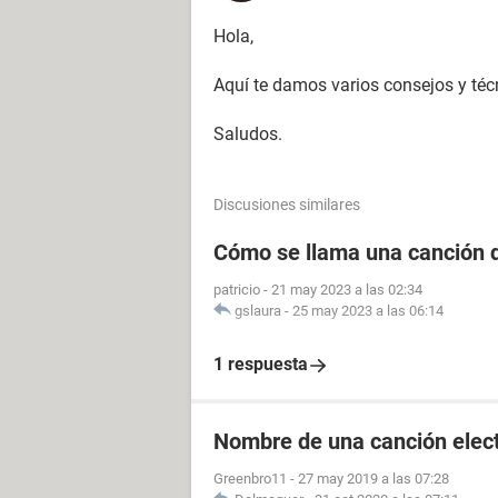
Hola,
Aquí te damos varios consejos y té
Saludos.
Discusiones similares
Cómo se llama una canción d
patricio
-
21 may 2023 a las 02:34
gslaura
-
25 may 2023 a las 06:14
1 respuesta
Nombre de una canción elec
Greenbro11
-
27 may 2019 a las 07:28