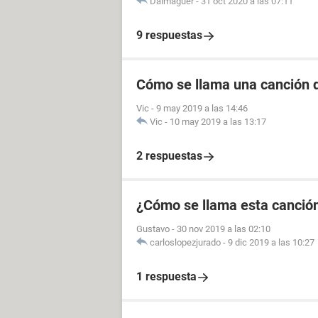
Dalmaguer
-
31 oct 2020 a las 07:11
9 respuestas
Cómo se llama una canción d
Vic
-
9 may 2019 a las 14:46
Vic
-
10 may 2019 a las 13:17
2 respuestas
¿Cómo se llama esta canción
Gustavo
-
30 nov 2019 a las 02:10
carloslopezjurado
-
9 dic 2019 a las 10:27
1 respuesta