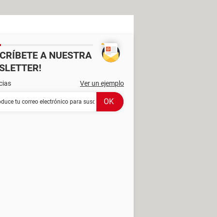
SCRÍBETE A NUESTRA
SLETTER!
cias
Ver un ejemplo