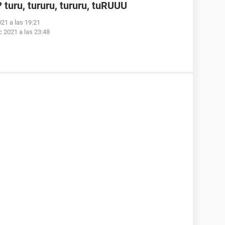
turu, tururu, tururu, tuRUUU
021 a las 19:21
c 2021 a las 23:48