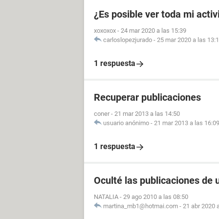
¿Es posible ver toda mi acti
xoxoxox
-
24 mar 2020 a las 15:39
carloslopezjurado
-
25 mar 2020 a las 13:
1 respuesta
Recuperar publicaciones
coner
-
21 mar 2013 a las 14:50
usuario anónimo
-
21 mar 2013 a las 16:0
1 respuesta
Oculté las publicaciones de
NATALIA
-
29 ago 2010 a las 08:50
martina_mb1@hotmai.com
-
21 abr 2020 a