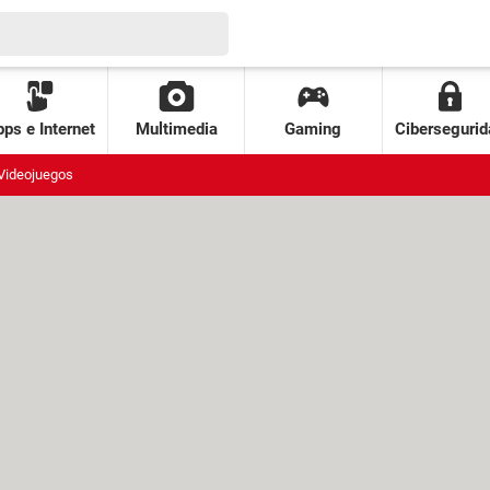
ps e Internet
Multimedia
Gaming
Cibersegurid
Videojuegos