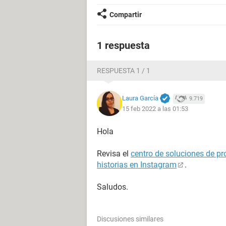
Compartir
1 respuesta
RESPUESTA 1 / 1
Laura García
9.719
15 feb 2022 a las 01:53
Hola
Revisa el
centro de soluciones de p
historias en Instagram
.
Saludos.
Discusiones similares