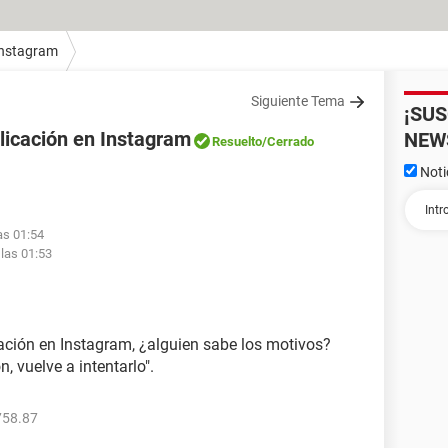
Instagram
Siguiente Tema
¡SU
licación en Instagram
NEW
Resuelto
/Cerrado
Noti
as 01:54
 las 01:53
ción en Instagram, ¿alguien sabe los motivos?
 vuelve a intentarlo".
758.87