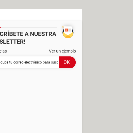
SCRÍBETE A NUESTRA
SLETTER!
cias
Ver un ejemplo