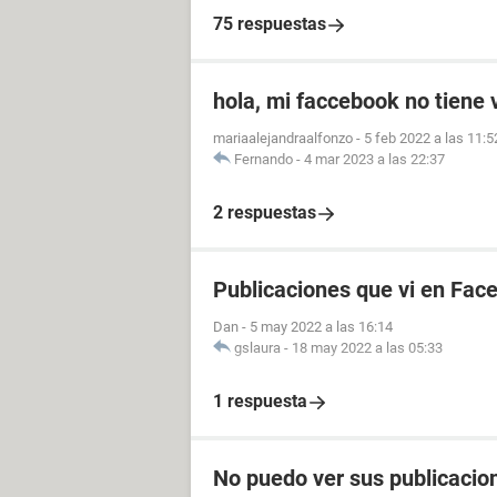
75 respuestas
hola, mi faccebook no tiene 
mariaalejandraalfonzo
-
5 feb 2022 a las 11:5
Fernando
-
4 mar 2023 a las 22:37
2 respuestas
Publicaciones que vi en Fac
Dan
-
5 may 2022 a las 16:14
gslaura
-
18 may 2022 a las 05:33
1 respuesta
No puedo ver sus publicacion