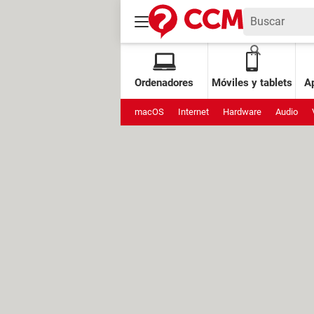
Ordenadores
Móviles y tablets
Ap
macOS
Internet
Hardware
Audio