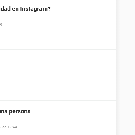
vidad en Instagram?
19
9
 una persona
 las 17:44