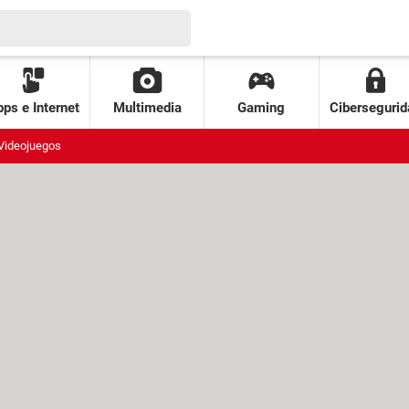
ps e Internet
Multimedia
Gaming
Cibersegurid
Videojuegos