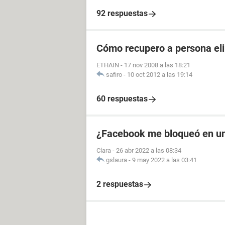
92 respuestas
Cómo recupero a persona el
ETHAIN
-
17 nov 2008 a las 18:21
safiro
-
10 oct 2012 a las 19:14
60 respuestas
¿Facebook me bloqueó en u
Clara
-
26 abr 2022 a las 08:34
gslaura
-
9 may 2022 a las 03:41
2 respuestas