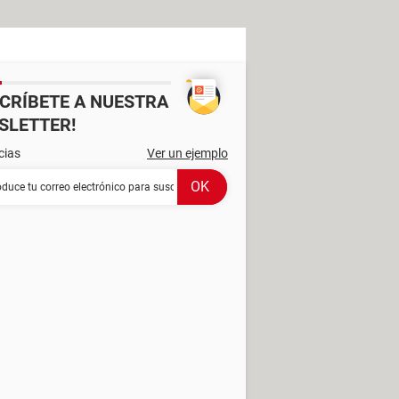
SCRÍBETE A NUESTRA
SLETTER!
cias
Ver un ejemplo