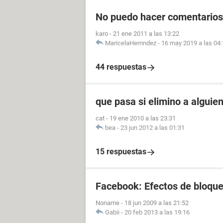
No puedo hacer comentario
karo
-
21 ene 2011 a las 13:22
MaricelaHernndez
-
16 may 2019 a las 04
44 respuestas
que pasa si elimino a alguie
cat
-
19 ene 2010 a las 23:31
bea
-
23 jun 2012 a las 01:31
15 respuestas
Facebook: Efectos de bloque
Noname
-
18 jun 2009 a las 21:52
Gabii
-
20 feb 2013 a las 19:16