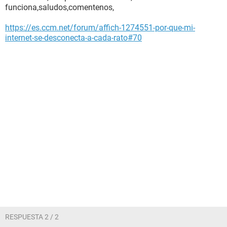
funciona,saludos,comentenos,
https://es.ccm.net/forum/affich-1274551-por-que-mi-
internet-se-desconecta-a-cada-rato#70
RESPUESTA 2 / 2