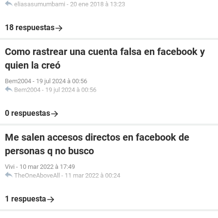
eliasasumumbami
-
20 ene 2018 à 13:23
18 respuestas
Como rastrear una cuenta falsa en facebook y
quien la creó
Bem2004
-
19 jul 2024 à 00:56
Bem2004
-
19 jul 2024 à 00:56
0 respuestas
Me salen accesos directos en facebook de
personas q no busco
Vivi
-
10 mar 2022 à 17:49
TheOneAboveAll
-
11 mar 2022 à 00:24
1 respuesta