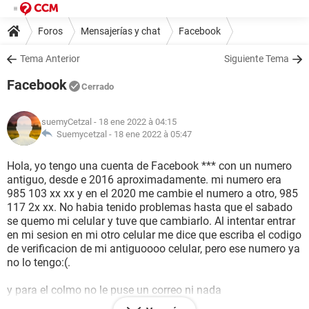
Foros
Mensajerías y chat
Facebook
Tema Anterior
Siguiente Tema
Facebook
Cerrado
suemyCetzal
- 18 ene 2022 à 04:15
Suemycetzal -
18 ene 2022 à 05:47
Hola, yo tengo una cuenta de Facebook *** con un numero
antiguo, desde e 2016 aproximadamente. mi numero era
985 103 xx xx y en el 2020 me cambie el numero a otro, 985
117 2x xx. No habia tenido problemas hasta que el sabado
se quemo mi celular y tuve que cambiarlo. Al intentar entrar
en mi sesion en mi otro celular me dice que escriba el codigo
de verificacion de mi antiguoooo celular, pero ese numero ya
no lo tengo:(.
y para el colmo no le puse un correo ni nada