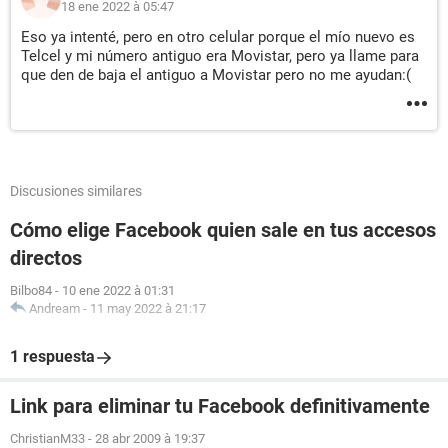
18 ene 2022 à 05:47
Eso ya intenté, pero en otro celular porque el mío nuevo es
Telcel y mi número antiguo era Movistar, pero ya llame para
que den de baja el antiguo a Movistar pero no me ayudan:(
Discusiones similares
Cómo elige Facebook quien sale en tus accesos
directos
Bilbo84
-
10 ene 2022 à 01:31
Andream
-
11 may 2022 à 21:17
1 respuesta
Link para eliminar tu Facebook definitivamente
ChristianM33
-
28 abr 2009 à 19:37