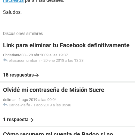
hackeada
para más detalles.
Saludos.
Discusiones similares
Link para eliminar tu Facebook definitivamente
ChristianM33
-
28 abr 2009 a las 19:37
eliasasumumbami
-
20 ene 2018 a las 13:23
18 respuestas
Olvidé mi contraseña de Misión Sucre
delimar
-
1 ago 2019 a las 00:04
Carlos-vialfa
-
1 ago 2019 a las 05:46
1 respuesta
Cómo recupero mi cuenta de Badoo si no