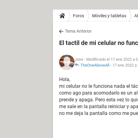
Foros
Móviles y tabletas
Al
Tema Anterior
El tactil de mi celular no fun
Jose
- Modificado el 17 ene 2022 a l
TheOneAboveAll
-
17 ene 2022 a 
Hola,
mi celular no le funciona nada el t
como ago para acomodarlo es un alca
prende y apaga. Pero esta vez lo qui
me sale en la pantalla reiniciar y 
no me deja la pantalla como me pu