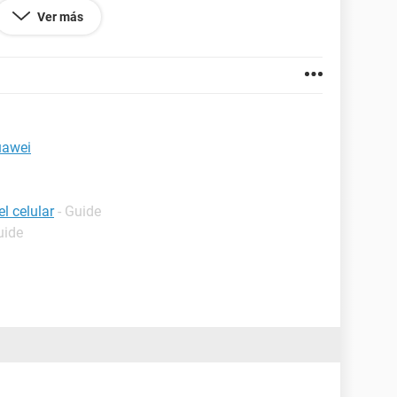
Ver más
606.85
huawei
l celular
- Guide
uide