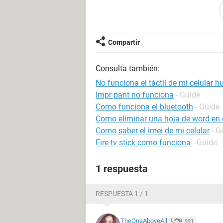
Configuración:
Android / Chrome 94.0.4
Compartir
Consulta también:
No funciona el táctil de mi celular 
Impr pant no funciona
- Guide
Como funciona el bluetooth
- Guide
Como eliminar una hoja de word en e
Como saber el imei de mi celular
- G
Fire tv stick como funciona
- Guide
1 respuesta
RESPUESTA 1 / 1
TheOneAboveAll
991