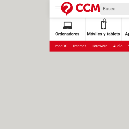
Ordenadores
Móviles y tablets
Ap
macOS
Internet
Hardware
Audio