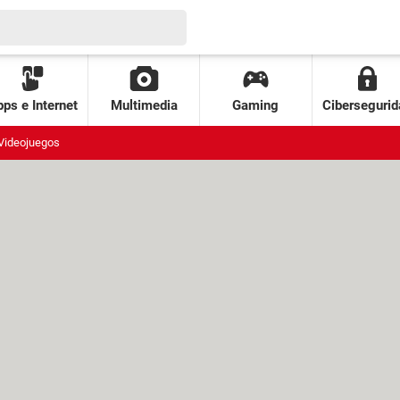
ps e Internet
Multimedia
Gaming
Cibersegurid
Videojuegos