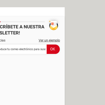
SCRÍBETE A NUESTRA
SLETTER!
cias
Ver un ejemplo