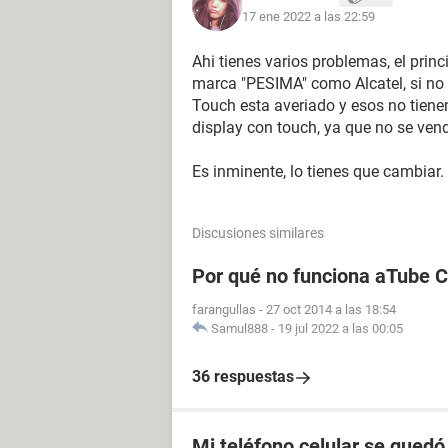
17 ene 2022 a las 22:59
Ahi tienes varios problemas, el prin
marca "PESIMA" como Alcatel, si no l
Touch esta averiado y esos no tienen
display con touch, ya que no se ven
Es inminente, lo tienes que cambiar.
Discusiones similares
Por qué no funciona aTube 
farangullas
-
27 oct 2014 a las 18:54
Samul888
-
19 jul 2022 a las 00:05
36 respuestas
Mi teléfono celular se quedó