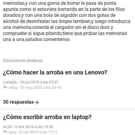
memorias,y con una goma de borrar le pasa de punta
apunta como si estuviera borrando en la parte de los filos
dorados,y con una bola de algodón con dos gotas de
alcohol de desinfestar las limpie tambien,y luego introduzca
una memoria,conecté el cargador sin el disco duro y
compruebe si sigue pitando,tiene que probar las memorias
una a una,saludos comentenos
Discusiones similares
¿Cómo hacer la arroba en una Lenovo?
conejita
-
18 jun 2010 a las 07:07
adag
-
20 may 2020 a las 04:10
30 respuestas
¿Cómo escribir arroba en laptop?
ALEX
-
3 ene 2010 a las 18:28
greg
-
8 mar 2019 a las 17:17