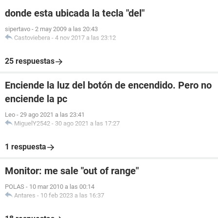
donde esta ubicada la tecla "del"
sipertavo
-
2 may 2009 a las 20:43
Castoviebera
-
4 nov 2017 a las 23:12
25 respuestas
Enciende la luz del botón de encendido. Pero no
enciende la pc
Leo
-
29 ago 2021 a las 23:41
MiguelY2542
-
30 ago 2021 a las 17:27
1 respuesta
Monitor: me sale "out of range"
POLAS
-
10 mar 2010 a las 00:14
Antares
-
10 feb 2023 a las 16:37