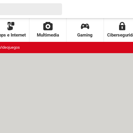
ps e Internet
Multimedia
Gaming
Cibersegurid
Videojuegos