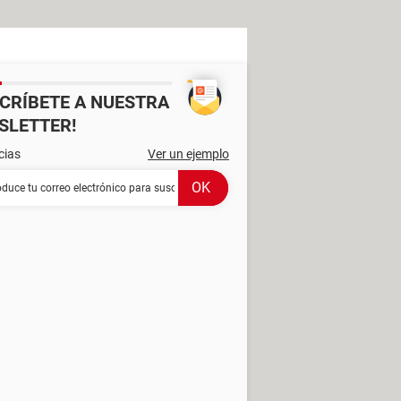
SCRÍBETE A NUESTRA
SLETTER!
cias
Ver un ejemplo