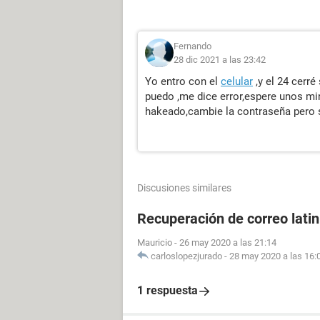
Fernando
28 dic 2021 a las 23:42
Yo entro con el
celular
,y el 24 cerré
puedo ,me dice error,espere unos mi
hakeado,cambie la contraseña pero
Discusiones similares
Recuperación de correo lati
Mauricio
-
26 may 2020 a las 21:14
carloslopezjurado
-
28 may 2020 a las 16:
1 respuesta