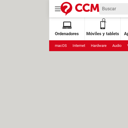
Ordenadores
Móviles y tablets
Ap
macOS
Internet
Hardware
Audio