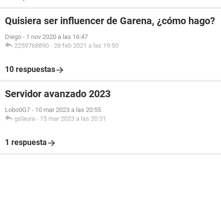
Quisiera ser influencer de Garena, ¿cómo hago?
Diego
-
1 nov 2020 a las 16:47
2259768890
-
28 feb 2021 a las 19:50
10 respuestas
Servidor avanzado 2023
Lobo0G7
-
10 mar 2023 a las 20:55
gslaura
-
15 mar 2023 a las 20:31
1 respuesta