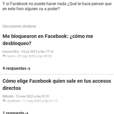
Y si Facebook no puede hacer nada ¿Qué te hace pensar que
en este foro alguien va a poder?
Discusiones similares
Me bloquearon en Facebook: ¿cómo me
desbloqueo?
kanna kikio
-
23 jul 2012 a las 17:16
kevin
-
27 mar 2020 a las 00:30
4 respuestas
Cómo elige Facebook quien sale en tus accesos
directos
Bilbo84
-
10 ene 2022 a las 01:31
Andream
-
11 may 2022 a las 21:17
1 respuesta