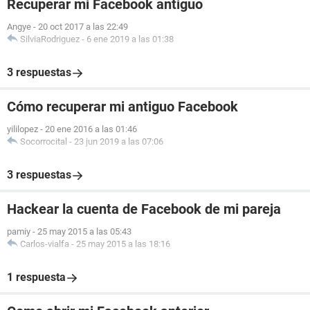
Recuperar mi Facebook antiguo
Angye
-
20 oct 2017 a las 22:49
SilviaRodriguez
-
6 ene 2019 a las 01:38
3 respuestas
Cómo recuperar mi antiguo Facebook
yililopez
-
20 ene 2016 a las 01:46
Socorrocital
-
23 jun 2019 a las 07:06
3 respuestas
Hackear la cuenta de Facebook de mi pareja
pamiy
-
25 may 2015 a las 05:43
Carlos-vialfa
-
25 may 2015 a las 18:16
1 respuesta