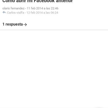
Como abrir mi Facebook anterior
olaris fernandez
-
11 feb 2014 a las 22:46
Carlos-vialfa
-
12 feb 2014 a las 06:24
1 respuesta