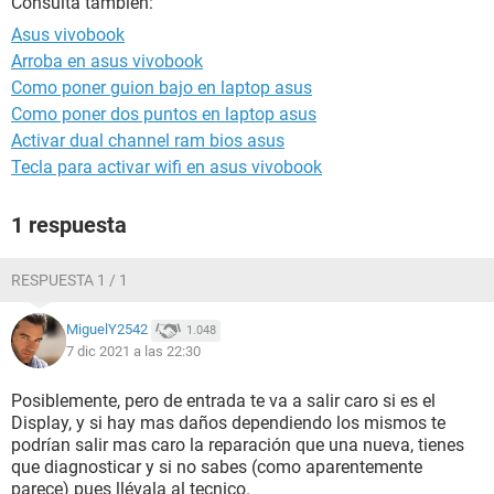
Consulta también:
Asus vivobook
Arroba en asus vivobook
Como poner guion bajo en laptop asus
Como poner dos puntos en laptop asus
Activar dual channel ram bios asus
Tecla para activar wifi en asus vivobook
1 respuesta
RESPUESTA 1 / 1
MiguelY2542
1.048
7 dic 2021 a las 22:30
Posiblemente, pero de entrada te va a salir caro si es el
Display, y si hay mas daños dependiendo los mismos te
podrían salir mas caro la reparación que una nueva, tienes
que diagnosticar y si no sabes (como aparentemente
parece) pues llévala al tecnico.