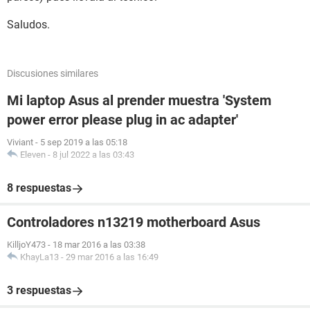
Saludos.
Discusiones similares
Mi laptop Asus al prender muestra 'System
power error please plug in ac adapter'
Viviant
-
5 sep 2019 a las 05:18
Eleven
-
8 jul 2022 a las 03:43
8 respuestas
Controladores n13219 motherboard Asus
KilljoY473
-
18 mar 2016 a las 03:38
KhayLa13
-
29 mar 2016 a las 16:49
3 respuestas