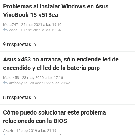
Problemas al instalar Windows en Asus
VivoBook 15 k513ea
Mota747
-
25 mar 2021 a las 19:10
Zaca
-
13 ene 2022 a las 19:54
9 respuestas
Asus x453 no arranca, sólo enciende led de
encendido y el led de la batería parp
Malc-453
-
23 may 2020 a las 17:16
Anthony97
-
23 ago 2022 a las 20:42
8 respuestas
Cómo puedo solucionar este problema
relacionado con la BIOS
Azazir
-
12 sep 2019 a las 21:19