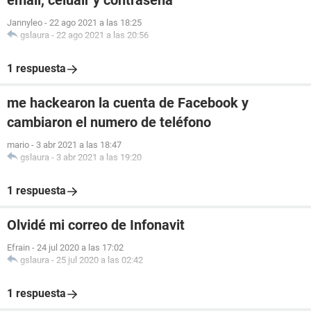
email, celualr y contraseña
Jannyleo
-
22 ago 2021 a las 18:25
gslaura
-
22 ago 2021 a las 20:56
1 respuesta
me hackearon la cuenta de Facebook y
cambiaron el numero de teléfono
mario
-
3 abr 2021 a las 18:47
gslaura
-
3 abr 2021 a las 19:20
1 respuesta
Olvidé mi correo de Infonavit
Efrain
-
24 jul 2020 a las 17:02
gslaura
-
25 jul 2020 a las 02:42
1 respuesta