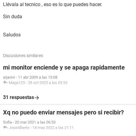
Llévala al tecnico , eso es lo que puedes hacer.
Sin duda
Saludos
Discusiones similares
mi monitor enciende y se apaga rapidamente
arjavivi
-
11 abr 2009 a las 15:08
Maga123
-
29 oct 2023 a las 03:53
31 respuestas
Xq no puedo enviar mensajes pero si recibir?
Sofia
-
20 mar 2021 a las 06:53
JoseAlberto
-
18 may 2022 a las 21:11