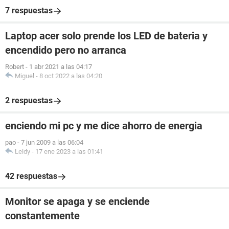
7 respuestas
Laptop acer solo prende los LED de bateria y
encendido pero no arranca
Robert
-
1 abr 2021 a las 04:17
Miguel
-
8 oct 2022 a las 04:20
2 respuestas
enciendo mi pc y me dice ahorro de energia
pao
-
7 jun 2009 a las 06:04
Leidy
-
17 ene 2023 a las 01:41
42 respuestas
Monitor se apaga y se enciende
constantemente