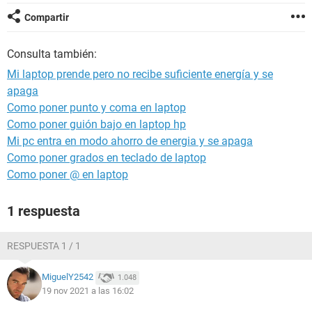
Compartir
Consulta también:
Mi laptop prende pero no recibe suficiente energía y se
apaga
Como poner punto y coma en laptop
Como poner guión bajo en laptop hp
Mi pc entra en modo ahorro de energia y se apaga
Como poner grados en teclado de laptop
Como poner @ en laptop
1 respuesta
RESPUESTA 1 / 1
MiguelY2542
1.048
19 nov 2021 a las 16:02