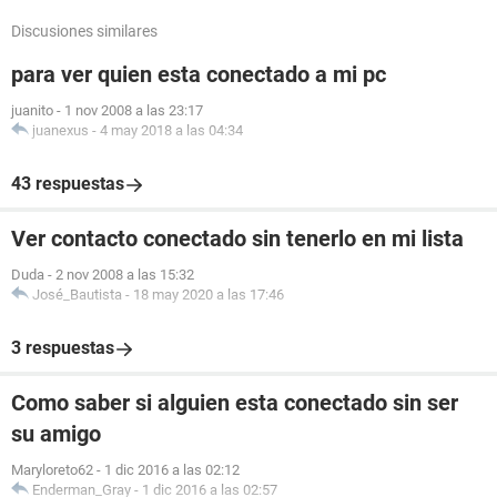
Discusiones similares
para ver quien esta conectado a mi pc
juanito
-
1 nov 2008 a las 23:17
juanexus
-
4 may 2018 a las 04:34
43 respuestas
Ver contacto conectado sin tenerlo en mi lista
Duda
-
2 nov 2008 a las 15:32
José_Bautista
-
18 may 2020 a las 17:46
3 respuestas
Como saber si alguien esta conectado sin ser
su amigo
Maryloreto62
-
1 dic 2016 a las 02:12
Enderman_Gray
-
1 dic 2016 a las 02:57