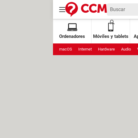
Ordenadores
Móviles y tablets
Ap
macOS
Internet
Hardware
Audio