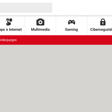
ps e Internet
Multimedia
Gaming
Cibersegurid
Videojuegos