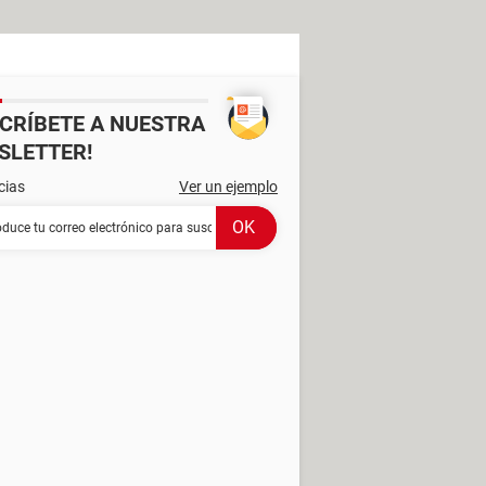
SCRÍBETE A NUESTRA
SLETTER!
cias
Ver un ejemplo