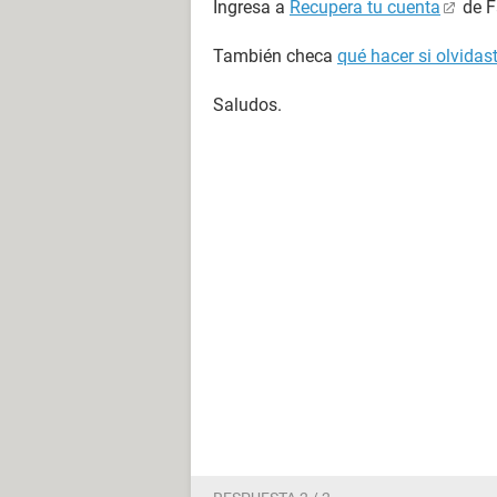
Ingresa a
Recupera tu cuenta
de F
También checa
qué hacer si olvida
Saludos.