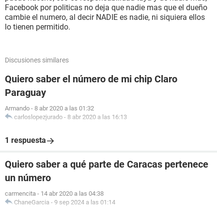
Facebook por politicas no deja que nadie mas que el dueño
cambie el numero, al decir NADIE es nadie, ni siquiera ellos
lo tienen permitido.
Discusiones similares
Quiero saber el número de mi chip Claro
Paraguay
Armando
-
8 abr 2020 a las 01:32
carloslopezjurado
-
8 abr 2020 a las 16:13
1 respuesta
Quiero saber a qué parte de Caracas pertenece
un número
carmencita
-
14 abr 2020 a las 04:38
ChaneGarcia
-
9 sep 2024 a las 01:14