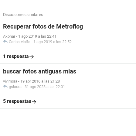
Discusiones similares
Recuperar fotos de Metroflog
Akbhar
-
1 ago 2019 a las 22:41
Carlos-vialfa
-
1 ago 2019 a las 22:52
1 respuesta
buscar fotos antiguas mias
vivimora
-
19 abr 2016 a las 21:28
gslaura
-
31 ago 2023 a las 22:01
5 respuestas