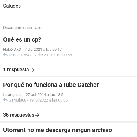
Saludos
Discusiones similares
Qué es un cp?
HelpXDXD
-
7 dic 2021 a las 00:17
MiguelY2542
-
7 dic 2021 a las 00:58
1 respuesta
Por qué no funciona aTube Catcher
farangullas
-
27 oct 2014 a las 18:54
Samul888
-
19 jul 2022 a las 00:05
36 respuestas
Utorrent no me descarga ningún archivo