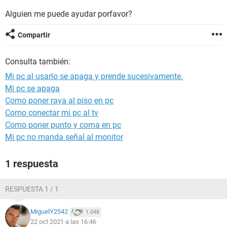
Alguien me puede ayudar porfavor?
Compartir
Consulta también:
Mi pc al usarlo se apaga y prende sucesivamente.
Mi pc se apaga
Como poner raya al piso en pc
Como conectar mi pc al tv
Como poner punto y coma en pc
Mi pc no manda señal al monitor
1 respuesta
RESPUESTA 1 / 1
MiguelY2542
1.048
22 oct 2021 a las 16:46