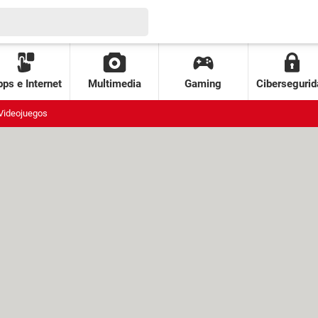
ps e Internet
Multimedia
Gaming
Cibersegurid
Videojuegos