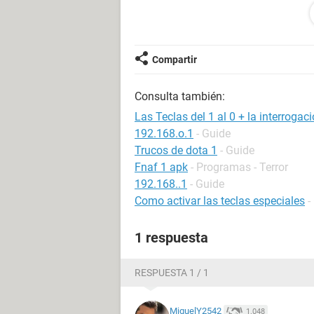
Configuración:
Windows / Chrome 95.0.
Compartir
Consulta también:
Las Teclas del 1 al 0 + la interroga
192.168.o.1
- Guide
Trucos de dota 1
- Guide
Fnaf 1 apk
- Programas - Terror
192.168..1
- Guide
Como activar las teclas especiales
-
1 respuesta
RESPUESTA 1 / 1
MiguelY2542
1.048