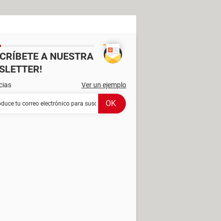
SCRÍBETE A NUESTRA
SLETTER!
cias
Ver un ejemplo