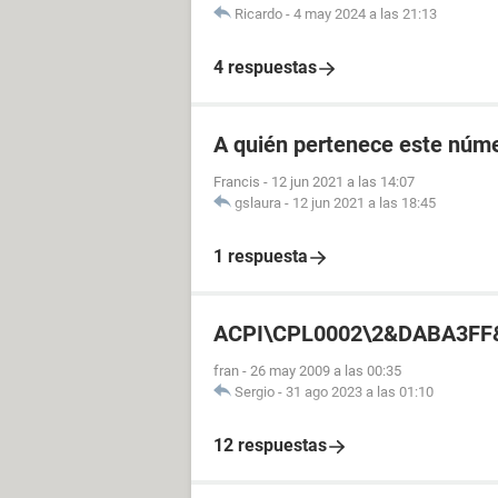
Ricardo
-
4 may 2024 a las 21:13
4 respuestas
A quién pertenece este núm
Francis
-
12 jun 2021 a las 14:07
gslaura
-
12 jun 2021 a las 18:45
1 respuesta
ACPI\CPL0002\2&DABA3FF
fran
-
26 may 2009 a las 00:35
Sergio
-
31 ago 2023 a las 01:10
12 respuestas