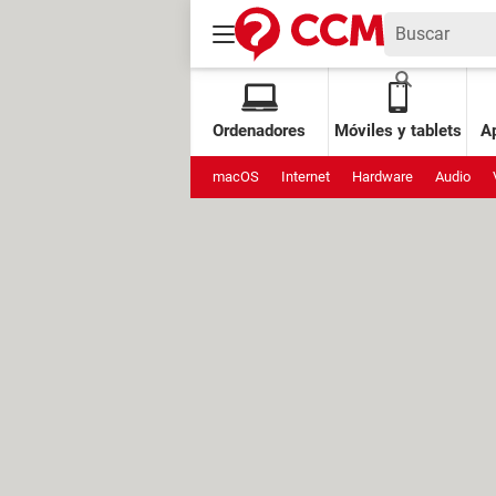
Ordenadores
Móviles y tablets
Ap
macOS
Internet
Hardware
Audio