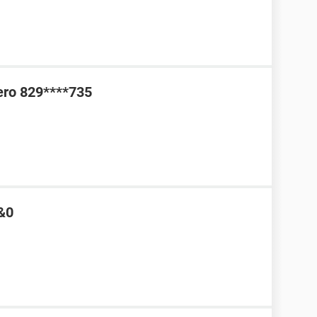
ero 829****735
&0