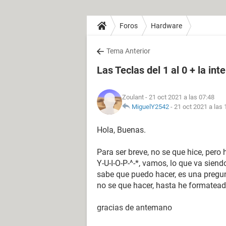
Foros
Hardware
Tema Anterior
Las Teclas del 1 al 0 + la in
Zoulant
- 21 oct 2021 a las 07:48
MiguelY2542
-
21 oct 2021 a las 
Hola, Buenas.
Para ser breve, no se que hice, pero
Y-U-I-O-P-^-*, vamos, lo que va siendo
sabe que puedo hacer, es una pregun
no se que hacer, hasta he formateado 
gracias de antemano