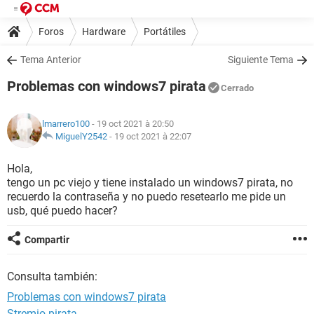
Foros
Hardware
Portátiles
Tema Anterior
Siguiente Tema
Problemas con windows7 pirata
Cerrado
lmarrero100
- 19 oct 2021 à 20:50
MiguelY2542
-
19 oct 2021 à 22:07
Hola,
tengo un pc viejo y tiene instalado un windows7 pirata, no
recuerdo la contraseña y no puedo resetearlo me pide un
usb, qué puedo hacer?
Compartir
Consulta también:
Problemas con windows7 pirata
Stremio pirata