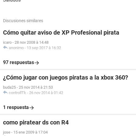
Discusiones similares
Cómo quitar aviso de XP Profesional pirata
icaro
-
28 nov 2008 à 14:48
anonimo
-
13 sep 2017 à 16:32
97 respuestas
¿Cómo jugar con juegos piratas a la xbox 360?
buda25
-
25 nov 2014 à 21:53
controllTk
-
26 nov 2014 à 01:42
1 respuesta
como piratear ds con R4
jose
-
15 ene 2009 à 17:04