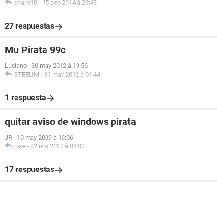
charly10
-
15 sep 2014 à 23:43
27 respuestas
Mu Pirata 99c
Luciano
-
30 may 2012 à 19:56
STEELIM
-
31 may 2012 à 01:44
1 respuesta
quitar aviso de windows pirata
JR
-
10 may 2009 à 16:06
jose
-
22 nov 2017 à 04:03
17 respuestas