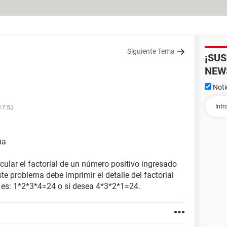
Siguiente Tema
¡SU
NEW
Noti
17:53
ma
ular el factorial de un número positivo ingresado
ste problema debe imprimir el detalle del factorial
le es: 1*2*3*4=24 o si desea 4*3*2*1=24.