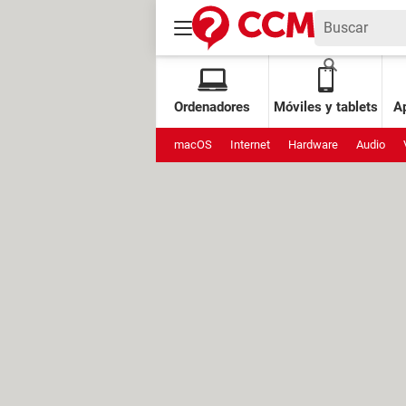
Ordenadores
Móviles y tablets
Ap
macOS
Internet
Hardware
Audio