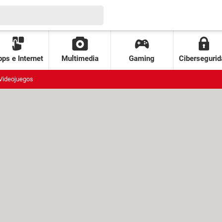
ps e Internet
Multimedia
Gaming
Cibersegurid
Videojuegos