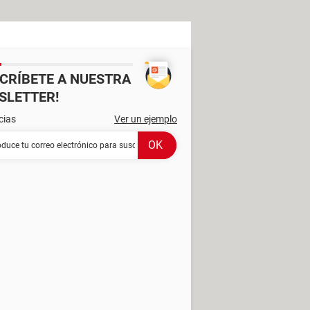
SCRÍBETE A NUESTRA
SLETTER!
cias
Ver un ejemplo