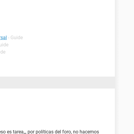
rsal
- Guide
uide
ide
 es tarea,,, por políticas del foro, no hacemos