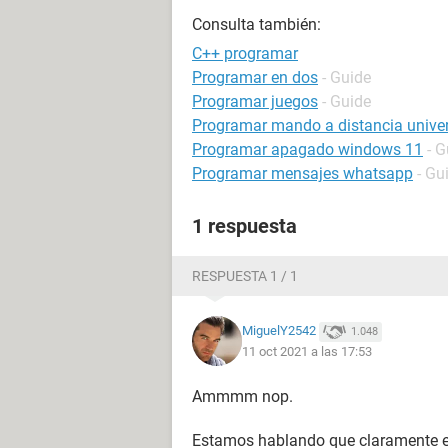
Consulta también:
C++ programar
Programar en dos
- Guide
Programar juegos
- Guide
Programar mando a distancia unive
Programar apagado windows 11
- G
Programar mensajes whatsapp
- Gu
1 respuesta
RESPUESTA 1 / 1
MiguelY2542
1.048
11 oct 2021 a las 17:53
Ammmm nop.
Estamos hablando que claramente eso