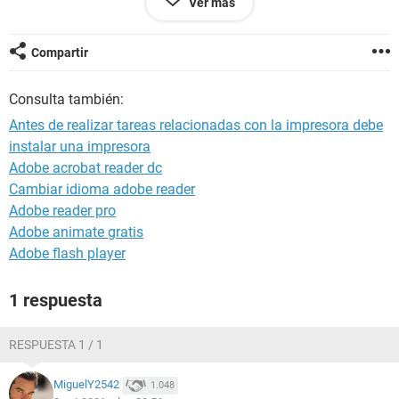
Ver más
incluso me he descargado algo llamado recovery toolbox,
que ni siquiera se que hacer con ello
gracias por vuestra respuesta
Compartir
Consulta también:
Antes de realizar tareas relacionadas con la impresora debe
instalar una impresora
Adobe acrobat reader dc
Cambiar idioma adobe reader
Adobe reader pro
Adobe animate gratis
Adobe flash player
1 respuesta
RESPUESTA 1 / 1
MiguelY2542
1.048