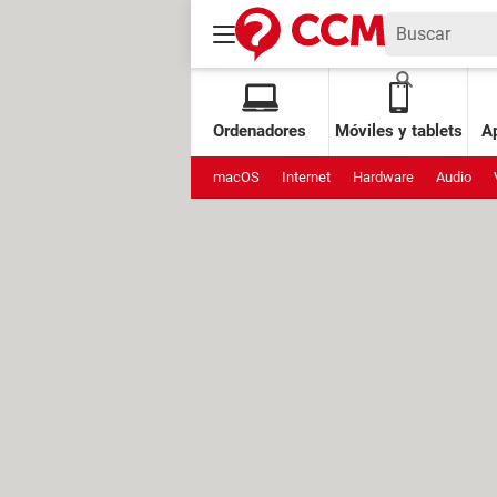
Ordenadores
Móviles y tablets
Ap
macOS
Internet
Hardware
Audio