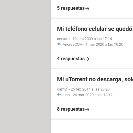
5 respuestas
Mi teléfono celular se quedó
neryam
-
10 sep 2009 a las 17:14
AndreaCCM
-
1 mar 2020 a las 10:20
4 respuestas
Mi uTorrent no descarga, so
camyf
-
26 feb 2014 a las 23:20
juan
-
26 mar 2020 a las 18:12
8 respuestas