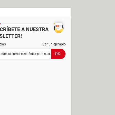
SCRÍBETE A NUESTRA
SLETTER!
cias
Ver un ejemplo