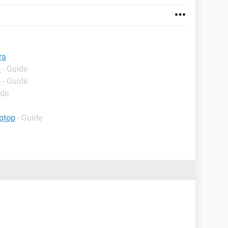
ra
p
- Guide
p
- Guide
ide
ptop
- Guide