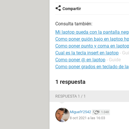
Compartir
Consulta también:
Mi laptop queda con la pantalla neg
Como poner guión bajo en laptop h
Como poner punto y coma en lapto
Cual es la tecla insert en laptop
- Gu
Como poner @ en laptop
- Guide
Como poner grados en teclado de la
1 respuesta
RESPUESTA 1 / 1
MiguelY2542
1.048
8 oct 2021 a las 16:03