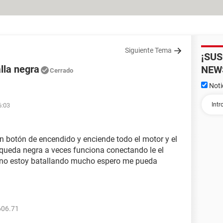
Siguiente Tema
¡SU
lla negra
NEW
Cerrado
Noti
6:03
 botón de encendido y enciende todo el motor y el
 queda negra a veces funciona conectando le el
s no estoy batallando mucho espero me pueda
606.71