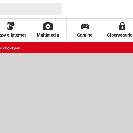
ps e Internet
Multimedia
Gaming
Cibersegurid
Videojuegos