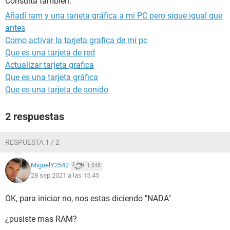
Consulta también:
Añadí ram y una tarjeta gráfica a mi PC pero sigue igual que
antes
Como activar la tarjeta grafica de mi pc
Que es una tarjeta de red
Actualizar tarjeta grafica
Que es una tarjeta gráfica
Que es una tarjeta de sonido
2 respuestas
RESPUESTA 1 / 2
MiguelY2542
1.048
28 sep 2021 a las 15:45
OK, para iniciar no, nos estas diciendo "NADA"
¿pusiste mas RAM?