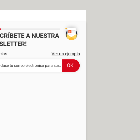
SCRÍBETE A NUESTRA
SLETTER!
cias
Ver un ejemplo