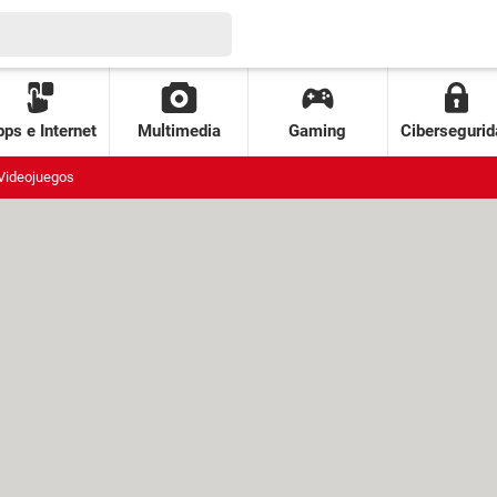
ps e Internet
Multimedia
Gaming
Cibersegurid
Videojuegos