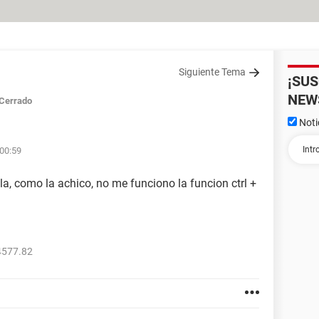
Siguiente Tema
¡SU
NEW
Cerrado
Noti
 00:59
a, como la achico, no me funciono la funcion ctrl +
4577.82