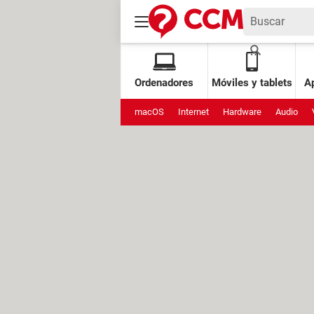
Ordenadores
Móviles y tablets
Ap
macOS
Internet
Hardware
Audio